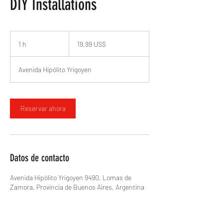
DIY Installations
19,99
dólares
1 h
1
19,99 US$
estadounidenses
Avenida Hipólito Yrigoyen
Reservar ahora
Datos de contacto
Avenida Hipólito Yrigoyen 9490, Lomas de
Zamora, Provincia de Buenos Aires, Argentina