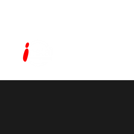
0810-2200-249 / Lomas 
info@instalsoluciones.com.ar
2223428870
INSTAL SOLUCIONES CORPORATIVA
Seguridad Electronica - Monitoreo