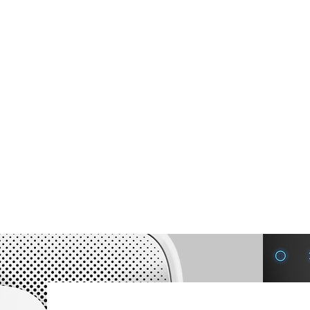
de Zamora 1142440770 / Whatsapp 1171158949 / Sucursal Brandsen
S S.R.L.
 de Alarmas