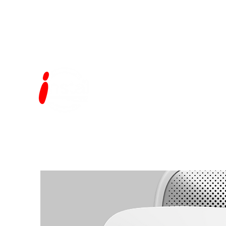
0810-2200-249 / Lomas 
info@instalsoluciones.com.ar
2223428870
INSTAL SOLUCIONES CORPORATIVA
Seguridad Electronica - Monitoreo