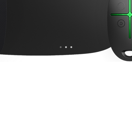
Instal Soluciones Corporativas S.R.L.
info@instalsoluciones.com.ar
©2022 por Instal Soluciones Corporativas S.R.L..