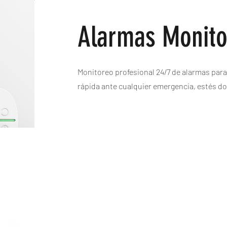
Alarmas Monito
Monitoreo profesional 24/7 de alarmas par
rápida ante cualquier emergencia, estés d